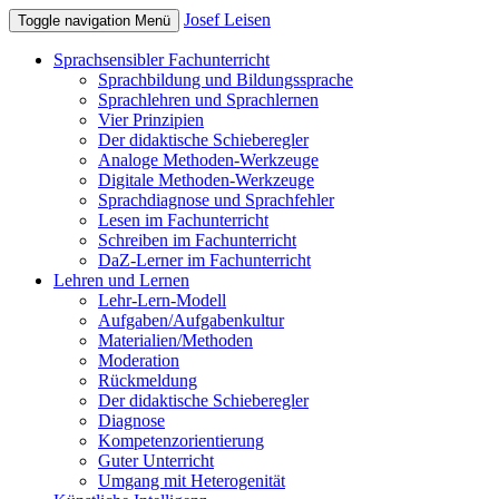
Josef Leisen
Toggle navigation
Menü
Sprachsensibler Fachunterricht
Sprachbildung und Bildungssprache
Sprachlehren und Sprachlernen
Vier Prinzipien
Der didaktische Schieberegler
Analoge Methoden-Werkzeuge
Digitale Methoden-Werkzeuge
Sprachdiagnose und Sprachfehler
Lesen im Fachunterricht
Schreiben im Fachunterricht
DaZ-Lerner im Fachunterricht
Lehren und Lernen
Lehr-Lern-Modell
Aufgaben/Aufgabenkultur
Materialien/Methoden
Moderation
Rückmeldung
Der didaktische Schieberegler
Diagnose
Kompetenzorientierung
Guter Unterricht
Umgang mit Heterogenität